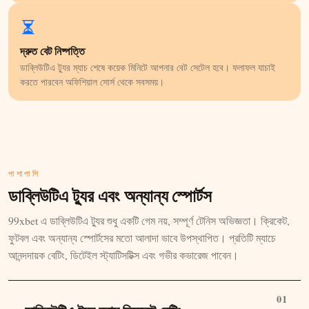
দ্রুত বেট নিষ্পত্তি
ডাব্লিউটিএ ট্যুর ম্যাচ শেষে কয়েক মিনিটে আপনার বেট সেটেল হবে। ফলাফল যাচাই
করতে পারবেন অফিশিয়াল সোর্স থেকে সবসময়।
পাশাপাশি
ডাব্লিউটিএ ট্যুর এবং অন্যান্য স্পোর্টস
99xbet এ ডাব্লিউটিএ ট্যুর শুধু একটি গেম নয়, সম্পূর্ণ টেনিস অভিজ্ঞতা। ক্রিকেট,
ফুটবল এবং অন্যান্য স্পোর্টসের মতো আলাদা ভাবে উপস্থাপিত। প্রতিটি ম্যাচে
আনন্দদায়ক বেটিং, ডিটেইল স্ট্যাটিসটিক্স এবং গভীর কভারেজ পাবেন।
01