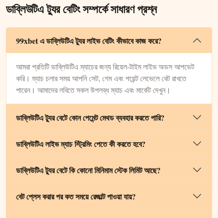
ডাব্লিউটিএ ট্যুর বেটিং সম্পর্কে সাধারণ প্রশ্ন
99xbet এ ডাব্লিউটিএ ট্যুর লাইভ বেটিং কীভাবে কাজ করে?
আমরা প্রতিটি ডাব্লিউটিএ ম্যাচের জন্য রিয়েল-টাইম লাইভ অডস আপডেট
করি। ম্যাচ চলার সময় আপনি সেট, গেম এবং পয়েন্ট লেভেলে বেট রাখতে
পারেন। আমাদের লবিতে সকল উপলব্ধ ম্যাচ এবং মার্কেট দেখুন।
ডাব্লিউটিএ ট্যুর বেটে কোন পেমেন্ট মেথড ব্যবহার করতে পারি?
ডাব্লিউটিএ লাইভ ম্যাচ স্ট্রিমিং পেতে কী করতে হবে?
ডাব্লিউটিএ ট্যুর বেটে কি কোনো মিনিমাম স্টেক লিমিট আছে?
বেট প্লেস করার পর কত সময়ে রেজাল্ট পাওয়া যায়?