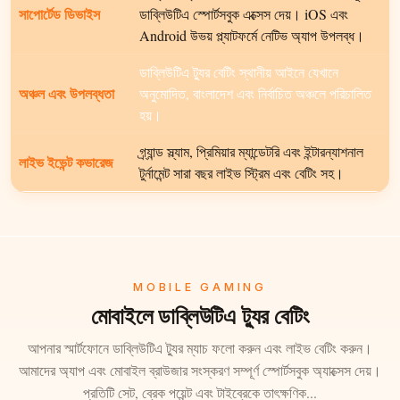
সাপোর্টেড ডিভাইস
ডাব্লিউটিএ স্পোর্টসবুক এক্সেস দেয়। iOS এবং
Android উভয় প্ল্যাটফর্মে নেটিভ অ্যাপ উপলব্ধ।
ডাব্লিউটিএ ট্যুর বেটিং স্থানীয় আইনে যেখানে
অঞ্চল এবং উপলব্ধতা
অনুমোদিত, বাংলাদেশ এবং নির্বাচিত অঞ্চলে পরিচালিত
হয়।
গ্র্যান্ড স্ল্যাম, প্রিমিয়ার ম্যান্ডেটরি এবং ইন্টারন্যাশনাল
লাইভ ইভেন্ট কভারেজ
টুর্নামেন্ট সারা বছর লাইভ স্ট্রিম এবং বেটিং সহ।
MOBILE GAMING
মোবাইলে ডাব্লিউটিএ ট্যুর বেটিং
আপনার স্মার্টফোনে ডাব্লিউটিএ ট্যুর ম্যাচ ফলো করুন এবং লাইভ বেটিং করুন।
আমাদের অ্যাপ এবং মোবাইল ব্রাউজার সংস্করণ সম্পূর্ণ স্পোর্টসবুক অ্যাক্সেস দেয়।
প্রতিটি সেট, ব্রেক পয়েন্ট এবং টাইব্রেকে তাৎক্ষণিক...