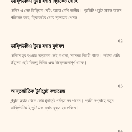
ডাব্লিউটিএ ট্যুর বনাম ক্রিকেট বেটিং
টেনিস এ সেট ভিত্তিক বেটিং আরো বেশি নমনীয়। প্রতিটি পয়েন্ট লাইভ অডস
পরিবর্তন করে, ক্রিকেটের চেয়ে দ্রুততর পেসড।
02
ডাব্লিউটিএ ট্যুর বনাম ফুটবল
টেনিসে ড্র হওয়ার সম্ভাবনা নেই কখনো, সবসময় বিজয়ী থাকে। লাইভ বেটিং
উইন্ডো ছোট কিন্তু নিবিড় এবং উত্তেজনাপূর্ণ থাকে।
03
আন্তর্জাতিক টুর্নামেন্ট কভারেজ
গ্র্যান্ড স্ল্যাম থেকে ছোট টুর্নামেন্ট পর্যন্ত সব পাবেন। প্রতি সপ্তাহে নতুন
ডাব্লিউটিএ ইভেন্ট এবং ম্যাচ যুক্ত হয় লবিতে।
04