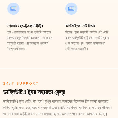
প্লেয়ার হেড-টু-হেড হিস্ট্রি
কাস্টমাইজড বেট বিল্ডার
দুই খেলোয়াড়ের মধ্যে পূর্ববর্তী ম্যাচের
নিজের পছন্দ অনুযায়ী কাস্টম বেট তৈরি
রেকর্ড দেখুন বিস্তারিতভাবে। সারফেস
করুন ডাব্লিউটিএ ট্যুরে। সেট স্কোর,
অনুযায়ী তাদের পারফরম্যান্স প্যাটার্ন
গেম উইনার এবং অ্যাস কম্বিনেশন
বিশ্লেষণ করুন।
সেট করুন সহজেই।
24/7 SUPPORT
ডাব্লিউটিএ ট্যুর সহায়তা কেন্দ্র
ডাব্লিউটিএ ট্যুর বেটিং সম্পর্কে প্রশ্ন থাকলে আমাদের বিশেষজ্ঞ টিম সর্বদা প্রস্তুত।
লাইভ ম্যাচ কভারেজ, অডস ফরম্যাট এবং বেটিং নিয়মাবলী সব বিষয়ে সাহায্য পাবেন।
আপনার অ্যাকাউন্ট বা লেনদেনে সমস্যা হলে দ্রুত সমাধান পাবেন আমাদের কাছে।