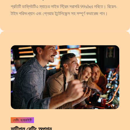
প্রতিটি ডাব্লিউটিএ ম্যাচের লাইভ স্ট্রিম সরাসরি 99xbet লবিতে। রিয়েল-
টাইম পরিসংখ্যান এবং প্লেয়ার ইন্টেলিজেন্স সহ সম্পূর্ণ কভারেজ পান।
বেটিং ভ্যারাইটি
মাল্টিপল বেটিং অপশন