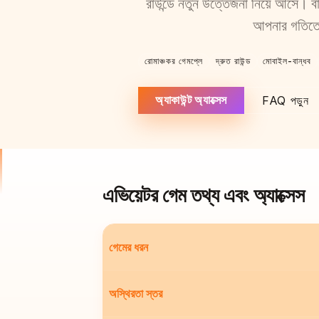
রাউন্ডে নতুন উত্তেজনা নিয়ে আসে। বা
আপনার গতিতে 
রোমাঞ্চকর গেমপ্লে
দ্রুত রাউন্ড
মোবাইল-বান্ধব
অ্যাকাউন্ট অ্যাক্সেস
FAQ পড়ুন
এভিয়েটর গেম তথ্য এবং অ্যাক্সেস
গেমের ধরন
অস্থিরতা স্তর