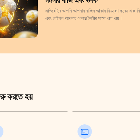
এভিয়েটরে আপনি আপনার বাজির আকার নিয়ন্ত্রণ করেন এবং বি
এবং কৌশল আপনার খেলার শৈলীর সাথে খাপ খায়।
রু করতে হয়