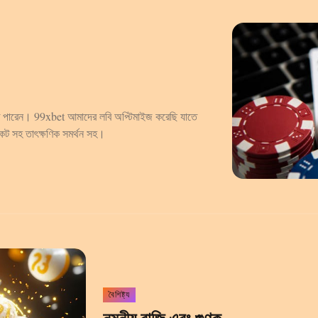
লতে পারেন। 99xbet আমাদের লবি অপ্টিমাইজ করেছি যাতে
রকেট সহ তাৎক্ষণিক সমর্থন সহ।
বৈশিষ্ট্য
নমনীয় বাজি এবং গুণক