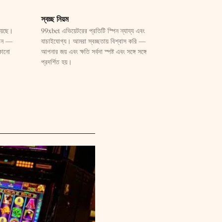
স্বচ্ছ নিয়ম
য়েছে।
99xbet এভিয়েটরের প্রতিটি স্পিন ন্যায্য এবং
 পান —
যাচাইযোগ্য। আমরা স্বচ্ছতায় বিশ্বাস করি —
কোনো
আপনার জয় এবং ক্ষতি সর্বদা স্পষ্ট এবং সঙ্গে সঙ্গে
প্রদর্শিত হয়।