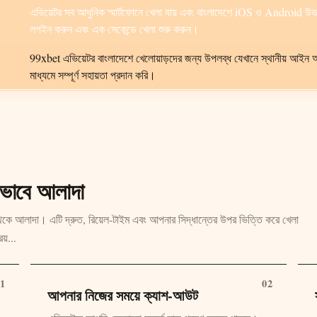
এভিয়েটর সব আধুনিক স্মার্টফোনে খেলা যায় এবং বাংলাদেশে iOS ও Android উভয়
লগইন করুন এবং এক সেকেন্ডে খেলা শুরু করুন।
99xbet এভিয়েটর বাংলাদেশে খেলোয়াড়দের জন্য উপলব্ধ যেখানে স্থানীয় আইন 
মাধ্যমে সম্পূর্ণ সহায়তা প্রদান করি।
ীভাবে আলাদা
থেকে আলাদা। এটি দ্রুত, রিয়েল-টাইম এবং আপনার সিদ্ধান্তের উপর ভিত্তি করে খেলা
য়...
01
02
আপনার নিজের সময়ে ক্যাশ-আউট