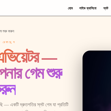
হোম
লাইভ ক্যাসিনো
স্লট
 শুরু করুন
ন্ড রেফারেন্স
এভিয়েটর —
ার গেম শুরু
রুন
ি — একটি দ্রুতগতির স্লট গেম যা প্রতিটি