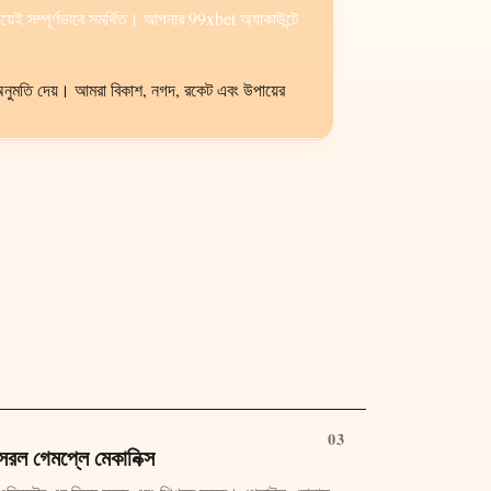
েই সম্পূর্ণভাবে সমর্থিত। আপনার 99xbet অ্যাকাউন্টে
অনুমতি দেয়। আমরা বিকাশ, নগদ, রকেট এবং উপায়ের
03
সরল গেমপ্লে মেকানিক্স