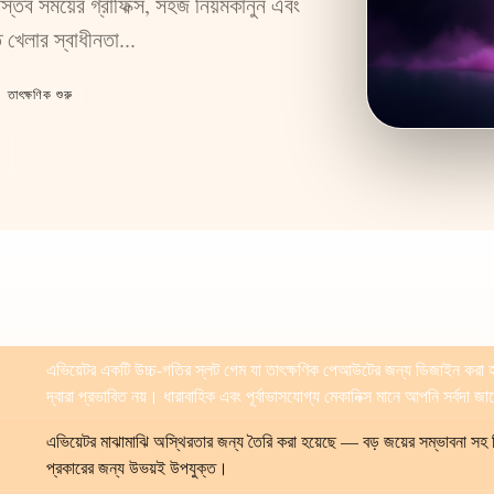
স্তব সময়ের গ্রাফিক্স, সহজ নিয়মকানুন এবং
খেলার স্বাধীনতা...
তাৎক্ষণিক শুরু
এভিয়েটর একটি উচ্চ-গতির স্লট গেম যা তাৎক্ষণিক পেআউটের জন্য ডিজাইন করা হয
দ্বারা প্রভাবিত নয়। ধারাবাহিক এবং পূর্বাভাসযোগ্য মেকানিক্স মানে আপনি সর্বদ
এভিয়েটর মাঝামাঝি অস্থিরতার জন্য তৈরি করা হয়েছে — বড় জয়ের সম্ভাবনা সহ ন
প্রকারের জন্য উভয়ই উপযুক্ত।