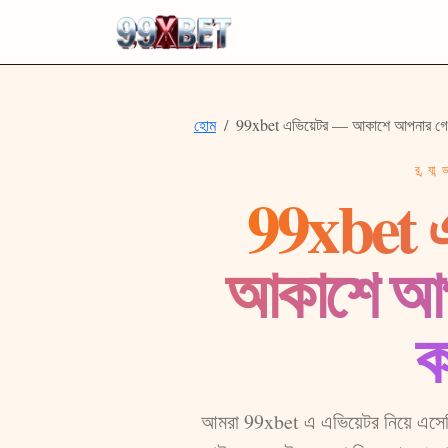
99xbet
হোম
99xbet এভিয়েটর — আকাশে আপনার গেম
ব্র্যা
99xbet 
আকাশে আপন
ক
আমরা 99xbet এ এভিয়েটর নিয়ে এসেছ